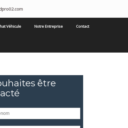
fdpro02.com
hat Véhicule
Notre Entreprise
Contact
ouhaites être
acté