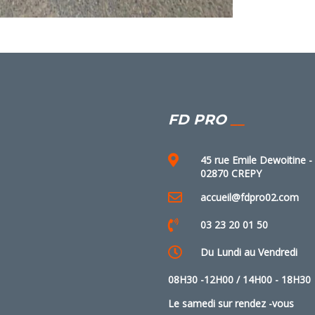
FD PRO
45 rue Emile Dewoitine -
02870 CREPY
accueil@fdpro02.com
03 23 20 01 50
Du Lundi au Vendredi
08H30 -12H00 / 14H00 - 18H30
Le samedi sur rendez -vous